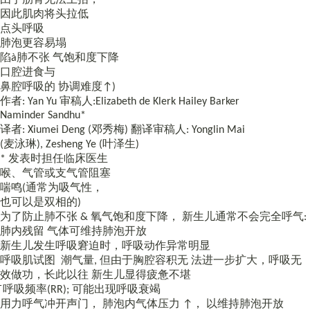
因此肌肉将头拉低
点头呼吸
肺泡更容易塌
陷à肺不张 气饱和度下降
口腔进食与
鼻腔呼吸的 协调难度↑)
作者: Yan Yu 审稿人:Elizabeth de Klerk Hailey Barker
Naminder Sandhu*
译者: Xiumei Deng (邓秀梅) 翻译审稿人: Yonglin Mai
(麦泳琳), Zesheng Ye (叶泽生)
* 发表时担任临床医生
喉、气管或支气管阻塞
喘鸣(通常为吸气性，
也可以是双相的)
为了防止肺不张 & 氧气饱和度下降， 新生儿通常不会完全呼气:
肺内残留 气体可维持肺泡开放
新生儿发生呼吸窘迫时，呼吸动作异常明显
呼吸肌试图 ­ 潮气量, 但由于胸腔容积无 法进一步扩大，呼吸无
效做功，长此以往 新生儿显得疲惫不堪
̄ 呼吸频率(RR); 可能出现呼吸衰竭
用力呼气冲开声门， 肺泡内气体压力 ↑， 以维持肺泡开放