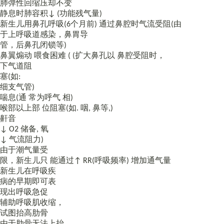
肺弹性回缩压却不变
静息时肺容积↓ (功能残气量)
新生儿用鼻孔呼吸(6个月前) 通过鼻腔时气流受阻(由
于上呼吸道感染，鼻胃导
管，后鼻孔闭锁等)
鼻翼煽动 喂食困难 ( (扩大鼻孔以 鼻腔受阻时，
下气道阻
塞(如:
细支气管)
喘息(通 常为呼气 相)
喉部以上部 位阻塞(如. 咽, 鼻等,)
鼾音
↓ O2 储备, 氧
↓ 气流阻力)
由于潮气量受
限，新生儿只 能通过↑ RR(呼吸频率) 增加通气量
新生儿在呼吸疾
病的早期即可表
现出呼吸急促
辅助呼吸肌收缩，
试图抬高肋骨
由于肋骨无法上抬，